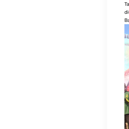
T
d
Ba