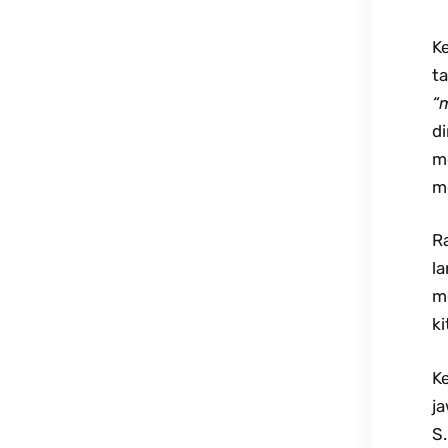
K
t
“
d
m
m
R
l
m
ki
K
j
S